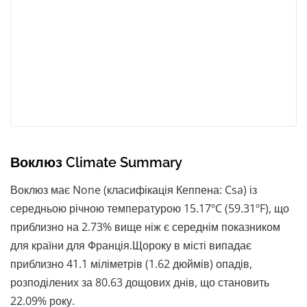
Воклюз Climate Summary
Воклюз має None (класифікація Кеппена: Csa) із
середньою річною температурою 15.17ºC (59.31ºF), що
приблизно на 2.73% вище ніж є середнім показником
для країни для Франція.Щороку в місті випадає
приблизно 41.1 міліметрів (1.62 дюймів) опадів,
розподілених за 80.63 дощових днів, що становить
22.09% року.