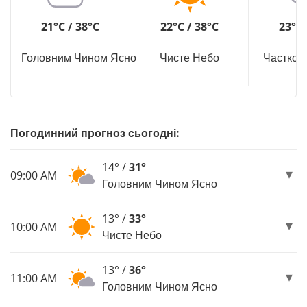
21°C / 38°C
22°C / 38°C
23°C 
Головним Чином Ясно
Чисте Небо
Частков
Погодинний прогноз сьогодні:
14° /
31°
09:00 AM
Головним Чином Ясно
13° /
33°
10:00 AM
Чисте Небо
13° /
36°
11:00 AM
Головним Чином Ясно