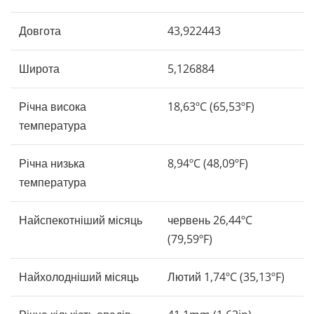
Довгота
43,922443
Широта
5,126884
Річна висока
18,63ºC (65,53ºF)
температура
Річна низька
8,94ºC (48,09ºF)
температура
Найспекотніший місяць
червень 26,44ºC
(79,59ºF)
Найхолодніший місяць
Лютий 1,74ºC (35,13ºF)