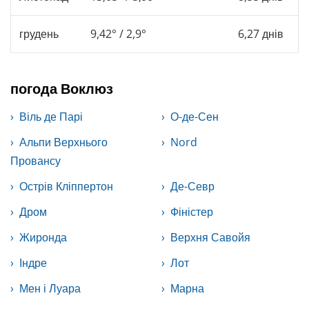
грудень
9,42° / 2,9°
6,27 днів
погода Воклюз
Віль де Парі
О-де-Сен
Альпи Верхнього
Nord
Провансу
Острів Кліппертон
Де-Севр
Дром
Фіністер
Жиронда
Верхня Савойя
Індре
Лот
Мен і Луара
Марна