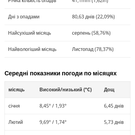
Річна кількість опадів
41,1mm (1,62in)
Дні з опадами
80,63 днів (22,09%)
Найсухіший місяць
серпень (58,76%)
Найвологіший місяць
Листопад (78,37%)
Середні показники погоди по місяцях
місяць
Високий/низький (°C)
Дощ
січня
8,45° / 1,93°
6,45 днів
Лютий
9,69° / 1,74°
5,73 днів