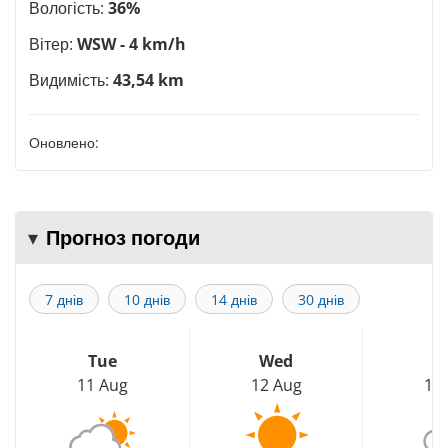
Вологість:
36%
Вітер:
WSW - 4 km/h
Видимість:
43,54 km
Оновлено:
Прогноз погоди
7 днів
10 днів
14 днів
30 днів
Tue
Wed
T
11 Aug
12 Aug
13