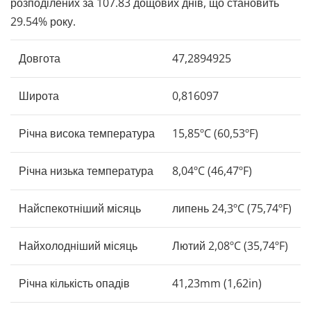
розподілених за 107.83 дощових днів, що становить
29.54% року.
Довгота
47,2894925
Широта
0,816097
Річна висока температура
15,85ºC (60,53ºF)
Річна низька температура
8,04ºC (46,47ºF)
Найспекотніший місяць
липень 24,3ºC (75,74ºF)
Найхолодніший місяць
Лютий 2,08ºC (35,74ºF)
Річна кількість опадів
41,23mm (1,62in)