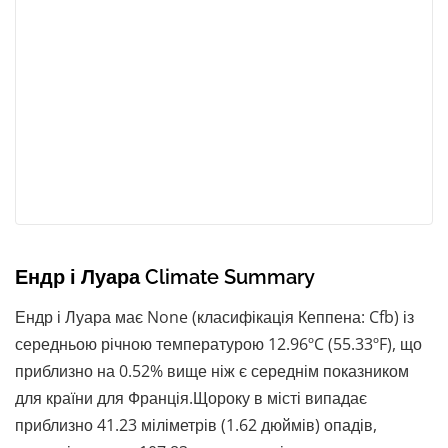
Ендр і Луара Climate Summary
Ендр і Луара має None (класифікація Кеппена: Cfb) із
середньою річною температурою 12.96ºC (55.33ºF), що
приблизно на 0.52% вище ніж є середнім показником
для країни для Франція.Щороку в місті випадає
приблизно 41.23 міліметрів (1.62 дюймів) опадів,