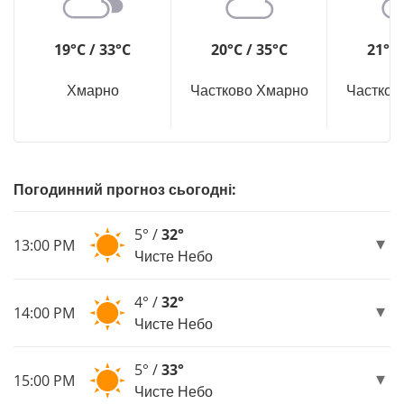
19°C / 33°C
20°C / 35°C
21°C 
Хмарно
Частково Хмарно
Частков
Погодинний прогноз сьогодні:
5° /
32°
13:00 PM
Чисте Небо
4° /
32°
14:00 PM
Чисте Небо
5° /
33°
15:00 PM
Чисте Небо