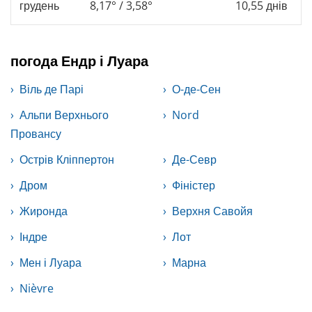
грудень
8,17° / 3,58°
10,55 днів
погода Ендр і Луара
Віль де Парі
О-де-Сен
Альпи Верхнього
Nord
Провансу
Острів Кліппертон
Де-Севр
Дром
Фіністер
Жиронда
Верхня Савойя
Індре
Лот
Мен і Луара
Марна
Nièvre