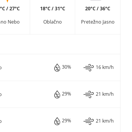
°C / 27°C
18°C / 31°C
20°C / 36°C
sno Nebo
Oblačno
Pretežno Jasno
30%
16 km/h
o
29%
21 km/h
o
29%
21 km/h
o