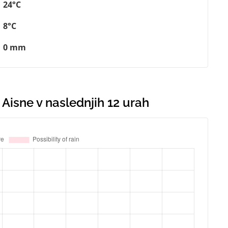
24°C
8°C
0 mm
Aisne v naslednjih 12 urah