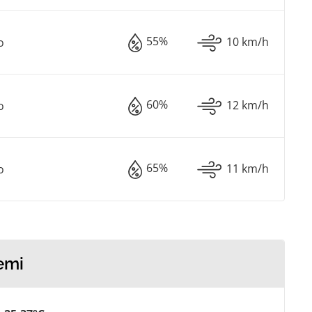
55%
10 km/h
o
60%
12 km/h
o
65%
11 km/h
o
emi