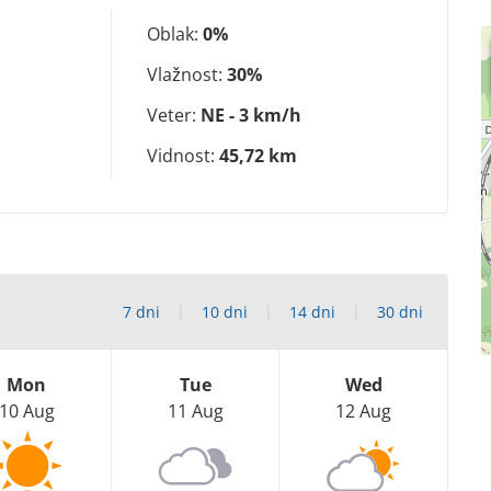
Oblak:
0%
Vlažnost:
30%
Veter:
NE - 3 km/h
Vidnost:
45,72 km
7 dni
10 dni
14 dni
30 dni
Mon
Tue
Wed
10 Aug
11 Aug
12 Aug