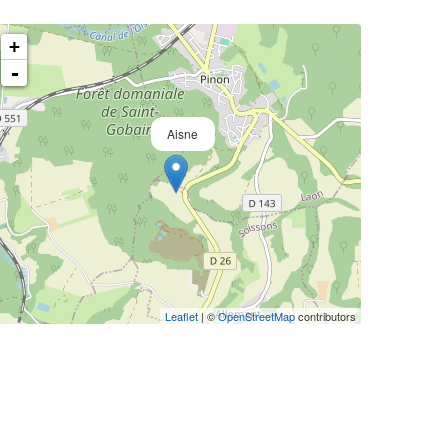
+
-
Aisne
Leaflet
| ©
OpenStreetMap
contributors