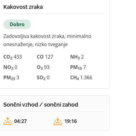
Kakovost zraka
Dobro
Zadovoljiva kakovost zraka, minimalno
onesnaženje, nizko tveganje
CO
433
CO
127
NH
2
2
3
NO
0
O
93
PM
7
2
3
10
PM
3
SO
0
CH
1.366
25
2
4
Sončni vzhod / sončni zahod
04:27
19:16