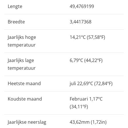
Lengte
49,4769199
Breedte
3,4417368
Jaarlijks hoge
14,21ºC (57,58ºF)
temperatuur
Jaarlijks lage
6,79ºC (44,22ºF)
temperatuur
Heetste maand
juli 22,69ºC (72,84ºF)
Koudste maand
Februari 1,17ºC
(34,11ºF)
Jaarlijkse neerslag
43,62mm (1,72in)