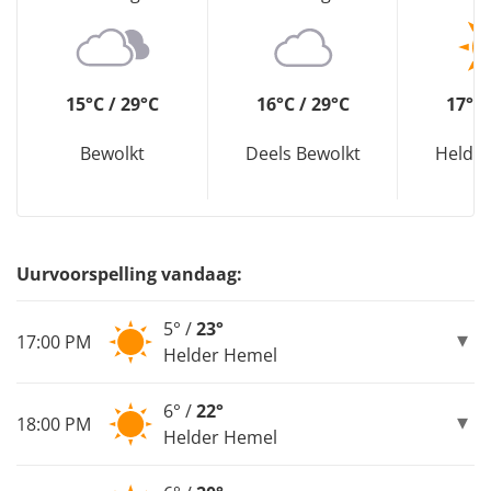
15°C / 29°C
16°C / 29°C
17°C 
Bewolkt
Deels Bewolkt
Helde
Uurvoorspelling vandaag:
5° /
23°
17:00 PM
Helder Hemel
6° /
22°
18:00 PM
Helder Hemel