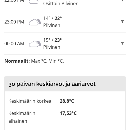
22:00 PM
Osittain Pilvinen
14° /
22°
23:00 PM
Pilvinen
15° /
23°
00:00 AM
Pilvinen
Normaalit:
Max °C. Min °C.
30 päivän keskiarvot ja ääriarvot
Keskimäärin korkea
28,8°C
Keskimäärin
17,53°C
alhainen