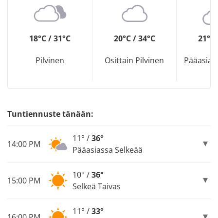
18°C / 31°C
20°C / 34°C
21°C 
Pilvinen
Osittain Pilvinen
Pääasias
Tuntiennuste tänään:
11° /
36°
14:00 PM
Pääasiassa Selkeää
10° /
36°
15:00 PM
Selkeä Taivas
11° /
33°
16:00 PM