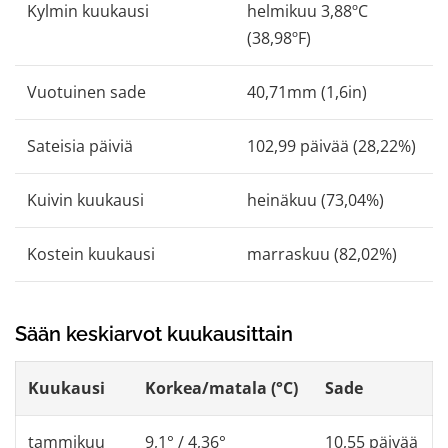
Kylmin kuukausi
helmikuu 3,88ºC
(38,98ºF)
Vuotuinen sade
40,71mm (1,6in)
Sateisia päiviä
102,99 päivää (28,22%)
Kuivin kuukausi
heinäkuu (73,04%)
Kostein kuukausi
marraskuu (82,02%)
Sään keskiarvot kuukausittain
Kuukausi
Korkea/matala (°C)
Sade
tammikuu
9,1° / 4,36°
10,55 päivää