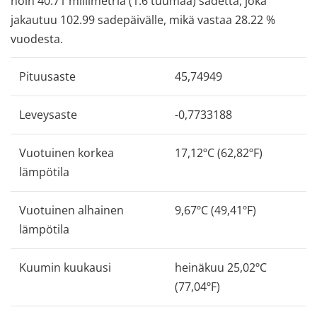
noin 40.71 millimetriä (1.6 tuumaa) sadetta, joka
jakautuu 102.99 sadepäivälle, mikä vastaa 28.22 %
vuodesta.
Pituusaste
45,74949
Leveysaste
-0,7733188
Vuotuinen korkea
17,12ºC (62,82ºF)
lämpötila
Vuotuinen alhainen
9,67ºC (49,41ºF)
lämpötila
Kuumin kuukausi
heinäkuu 25,02ºC
(77,04ºF)