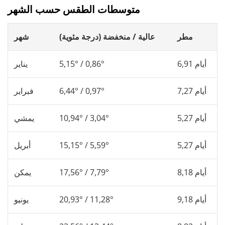
متوسطات الطقس حسب الشهر
مطر
عالية / منخفضة (درجة مئوية)
شهر
6,91 أيام
5,15° / 0,86°
يناير
7,27 أيام
6,44° / 0,97°
فبراير
5,27 أيام
10,94° / 3,04°
يمشي
5,27 أيام
15,15° / 5,59°
أبريل
8,18 أيام
17,56° / 7,79°
يمكن
9,18 أيام
20,93° / 11,28°
يونيو